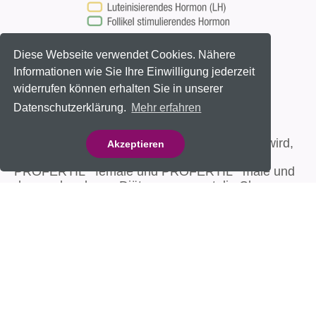
Diese Webseite verwendet Cookies. Nähere
Informationen wie Sie Ihre Einwilligung jederzeit
widerrufen können erhalten Sie in unserer
Datenschutzerklärung.
Mehr erfahren
Die hormonbasierte Stimulationstherapie:
Bevor näher auf dieses Thema eingegangen wird,
Akzeptieren
sei angemerkt, dass durch die Einnahme von
®
®
PROFERTIL
female und PROFERTIL
male und
dem verbundenen Diätmanagement die Chance
auf eine erfolgreiche Befruchtung und
Schwangerschaft auch im Rahmen einer IVF-
Behandlung steigen kann. Somit ist eine positive
Wirkung auf die Erfolgsrate naheliegend.
Die hormonbasierte Stimulationstherapie wird in
der Kinderwunsch- und Sterilitätsbehandlung
eingesetzt und gilt als Vorstufe für eine künstliche
Befruchtung, weil für diese Behandlung reife