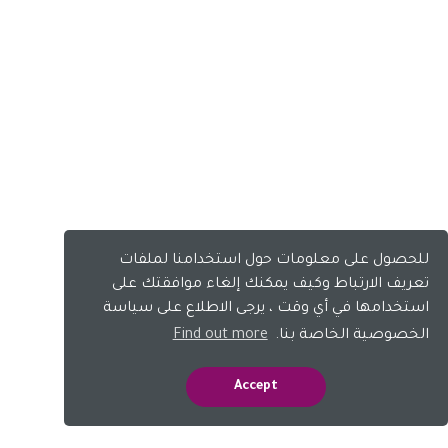
يعزز بروفيرتيل® للإناث من مستوى AMH عندما
يكون منخفضًا جدًا لدى النساء فوق سن 35 عامًا
ويقلل أيضًا من مستوى AMH عندما يكون مرتفعًا
جدًا لدى النساء المصابات بمتلازمة تكيس
المبايض.
قيمة AMH في النطاق الأخضر ( حوالي 1.0 إلى
أقل من 6.0 نانوغرام / مل) يشير إلى الظروف الجيدة
لخصوبة الإناث.
Ficicioglu C. et al .؛ جينيكول إندوكرينول 2014 مايو ؛ 30 (5): 372-6.
Merdassi G. et al .؛ فيرتيل ستيرل 2013 سبتمبر ؛ 100 (3): S157.
للحصول على معلومات حول استخدامنا لملفات
تعريف الارتباط وكيف يمكنك إلغاء موافقتك على
استخدامها في أي وقت ، يرجى الاطلاع على سياسة
دراسة جديدة • سيتم النشر قريبًا
الخصوصية الخاصة بنا.
Find out more
Accept
أخبار جيدة
للنساء