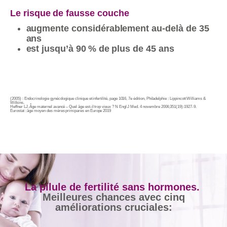
Le risque de fausse couche
augmente considérablement au-delà de 35
ans
est jusqu’à 90 % de plus de 45 ans
(2005) : Endocrinologie gynécologique clinique et infertilité, page 1016, 7e édition, Philadelphie : Lippincott Williams &
Wilkins.
Heffner LJ. Âge maternel avancé – Quel âge est-il trop vieux ? N Engl J Med. 4 novembre 2004;351(19):1927-9.
Eurostat : âge moyen des mères primipares en Europe 2019
La pilule de fertilité sans hormones.
Meilleures chances avec cinq
améliorations cruciales: