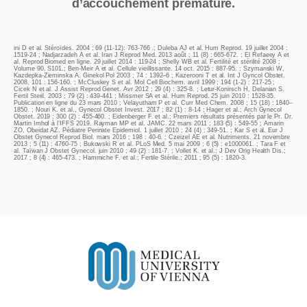
d’accouchement prématuré.
ini D et al. Stéroïdes. 2004 ; 69 (11-12): 763-766 .; Duleba AJ et al. Hum Reprod. 19 juillet 2004 :
1519-24 ; Nadjarzadeh A et al. Iran J Reprod Med. 2013 août ; 11 (8) : 665-672. ; El Refaeey A et
al. Reprod Biomed en ligne. 29 juillet 2014 : 119-24 ; Shelly WB et al. Fertilité et stérilité 2008 ;
Volume 90, S101.; Ben-Meir A et al. Cellule vieillissante. 14 oct. 2015 : 887-95. ; Szymanski W,
Kazdepka-Zieminska A. Ginekol Pol 2003 ; 74 : 1392–6 ; Kazerooni T et al. Int J Gyncol Obstet.
2008, 101 : 156-160. ; McCluskey S et al. Mol Cell Biochem. avril 1999 ; 194 (1-2) : 217-25 ;
Cicek N et al. J Assist Reprod Genet. Avr 2012 ; 29 (4) : 325-8. ; Letur-Konirsch H, Delanian S.
Fertil Steril. 2003 ; 79 (2) : 439-441 ; Missmer SA et al. Hum Reprod. 25 juin 2010 : 1528-35.
Publication en ligne du 23 mars 2010 ; Velayutham P et al. Curr Med Chem. 2008 ; 15 (18) : 1840–
1850. ; Nouri K. et al., Gynecol Obstet Invest. 2017 ; 82 (1) : 8-14 ; Hager et al.; Arch Gynecol
Obstet. 2019 ; 300 (2) : 455-460. ; Eidenberger F. et al.; Premiers résultats présentés par le Pr. Dr.
Martin Imhof à l’IFFS 2019. Rayman MP et al. JAMC. 22 mars 2011 ; 183 (5) : 549-55 ; Amarin
ZO, Obeidat AZ. Pédiatre Perinate Epidemiol. 1 juillet 2010 ; 24 (4) : 349-51. ; Kar S et al. Eur J
Obstet Gynecol Reprod Biol. mars 2016 ; 198 : 40-6. ; Czeizel AE et al. Nutriments. 21 novembre
2013 ; 5 (11) : 4760-75 ; Bukowski R et al. PLoS Med. 5 mai 2009 ; 6 (5) : e1000061. ; Tara F et
al. Taïwan J Obstet Gynecol. juin 2010 ; 49 (2) : 181-7. ; Vollet K. et al.; J Dev Orig Health Dis.;
2017 ; 8 (4) : 465-473. ; Hammiche F. et al.; Fertile Stérile.; 2011 ; 95 (5) : 1820-3.