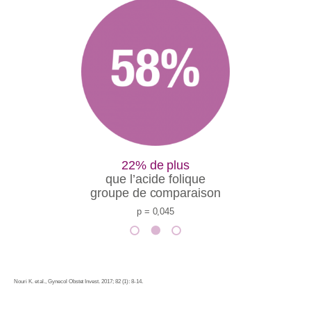
22% de plus
que l’acide folique
groupe de comparaison
p = 0,045
Nouri K. et al., Gynecol Obstet Invest. 2017; 82 (1): 8-14.